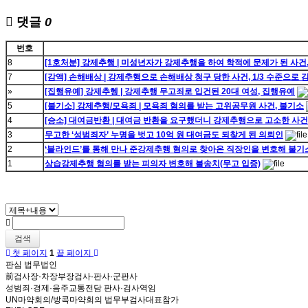
댓글
0
번호
8
[1호처분] 강제추행 | 미성년자가 강제추행을 하여 학적에 문제가 된 사건
7
[감액] 손해배상 | 강제추행으로 손해배상 청구 당한 사건, 1/3 수준으로 
»
[집행유예] 강제추헹 | 강제추행 무고죄로 입건된 20대 여성, 집행유예
5
[불기소] 강제추행/모욕죄 | 모욕죄 혐의를 받는 고위공무원 사건, 불기소
4
[승소] 대여금반환 | 대여금 반환을 요구했더니 강제추행으로 고소한 사건,
3
무고한 ‘성범죄자’ 누명을 벗고 10억 원 대여금도 되찾게 된 의뢰인
2
‘블라인드’를 통해 만나 준강제추행 혐의로 찾아온 직장인을 변호해 불기
1
상습강제추행 혐의를 받는 피의자 변호해 불송치(무고 입증)
검색
첫 페이지
1
끝 페이지
판심 법무법인
前검사장·차장부장검사·판사·군판사
성범죄·경제·음주교통전담 판사·검사역임
UN마약회의/방콕마약회의 법무부검사대표참가