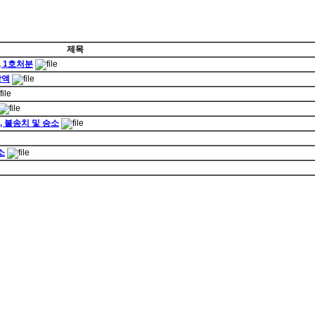
제목
, 1호처분
감액
 불송치 및 승소
소